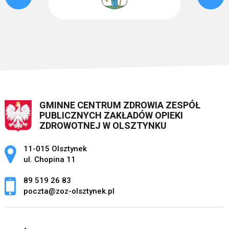
GMINNE CENTRUM ZDROWIA ZESPÓŁ
PUBLICZNYCH ZAKŁADÓW OPIEKI
ZDROWOTNEJ W OLSZTYNKU
Adres pocztowy:
11-015 Olsztynek
ul. Chopina 11
89 519 26 83
poczta@zoz-olsztynek.pl