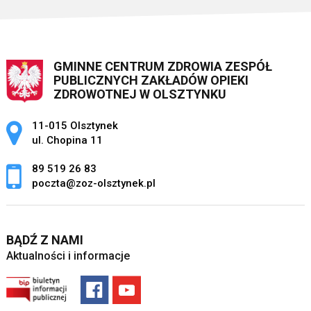
GMINNE CENTRUM ZDROWIA ZESPÓŁ
PUBLICZNYCH ZAKŁADÓW OPIEKI
ZDROWOTNEJ W OLSZTYNKU
Adres pocztowy:
11-015 Olsztynek
ul. Chopina 11
89 519 26 83
poczta@zoz-olsztynek.pl
BĄDŹ Z NAMI
Aktualności i informacje