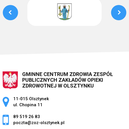
GMINNE CENTRUM ZDROWIA ZESPÓŁ
PUBLICZNYCH ZAKŁADÓW OPIEKI
ZDROWOTNEJ W OLSZTYNKU
Adres pocztowy:
11-015 Olsztynek
ul. Chopina 11
89 519 26 83
poczta@zoz-olsztynek.pl