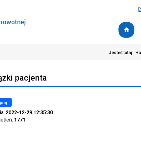
Jesteś tutaj:
H
zki pacjenta
pnij
ia:
2022-12-29 12:35:30
ietleń:
1771