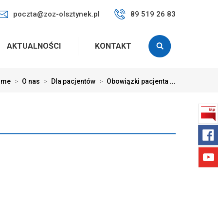
poczta@zoz-olsztynek.pl
89 519 26 83
AKTUALNOŚCI
KONTAKT
ome
>
O nas
>
Dla pacjentów
>
Obowiązki pacjenta ...