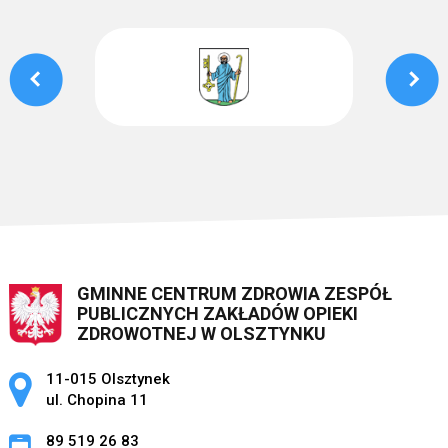
GMINNE CENTRUM ZDROWIA ZESPÓŁ
PUBLICZNYCH ZAKŁADÓW OPIEKI
ZDROWOTNEJ W OLSZTYNKU
Adres pocztowy:
11-015 Olsztynek
ul. Chopina 11
89 519 26 83