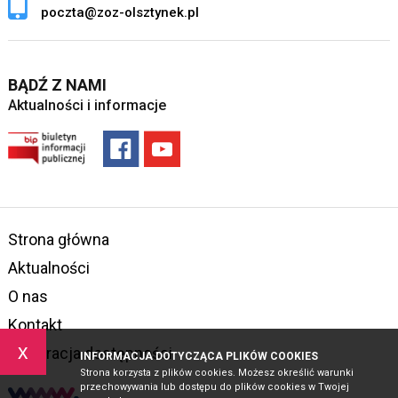
poczta@zoz-olsztynek.pl
BĄDŹ Z NAMI
Aktualności i informacje
Strona główna
Aktualności
O nas
Kontakt
x
Deklaracja dostępności
INFORMACJA DOTYCZĄCA PLIKÓW COOKIES
Strona korzysta z plików cookies. Możesz określić warunki
przechowywania lub dostępu do plików cookies w Twojej