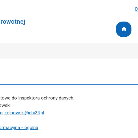
towe do Inspektora ochrony danych:
owski
ej.zolnowski@cbi24.pl
formacyjna - ogólna