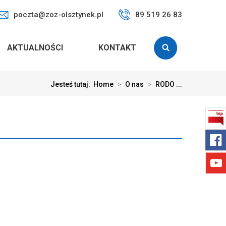
poczta@zoz-olsztynek.pl
89 519 26 83
AKTUALNOŚCI
KONTAKT
Jesteś tutaj:
Home
>
O nas
>
RODO ...