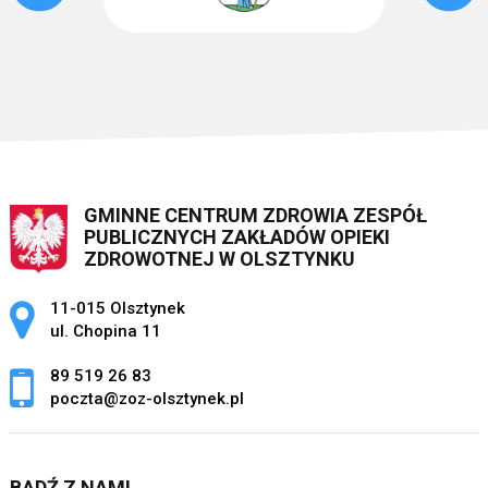
GMINNE CENTRUM ZDROWIA ZESPÓŁ
PUBLICZNYCH ZAKŁADÓW OPIEKI
ZDROWOTNEJ W OLSZTYNKU
Adres pocztowy:
11-015 Olsztynek
ul. Chopina 11
89 519 26 83
poczta@zoz-olsztynek.pl
BĄDŹ Z NAMI