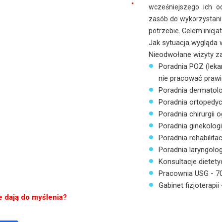
wcześniejszego ich o
zasób do wykorzystan
potrzebie. Celem inicj
Jak sytuacja wygląda
Nieodwołane wizyty za 
Poradnia POZ (lekar
nie pracować prawie 
Poradnia dermatolo
Poradnia ortopedyc
Poradnia chirurgii o
Poradnia ginekolog
Poradnia rehabilitac
Poradnia laryngolog
Konsultacje dietet
Pracownia USG - 70
Gabinet fizjoterapii 
e dają do myślenia?