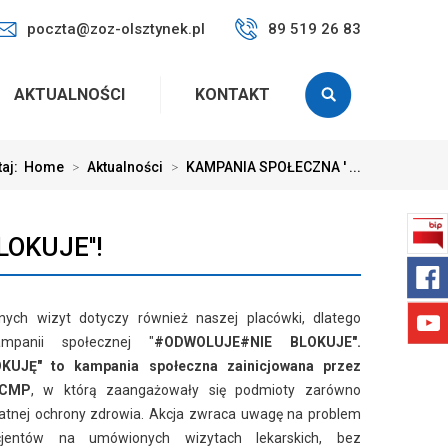
poczta@zoz-olsztynek.pl
89 519 26 83
AKTUALNOŚCI
KONTAKT
taj:
Home
>
Aktualności
>
KAMPANIA SPOŁECZNA ' ...
OKUJE''!
ych wizyt dotyczy również naszej placówki, dlatego
mpanii społecznej "
#ODWOLUJE#NIE BLOKUJE".
UJĘ" to kampania społeczna zainicjowana przez
 CMP
, w którą zaangażowały się podmioty zarówno
ywatnej ochrony zdrowia. Akcja zwraca uwagę na problem
acjentów na umówionych wizytach lekarskich, bez