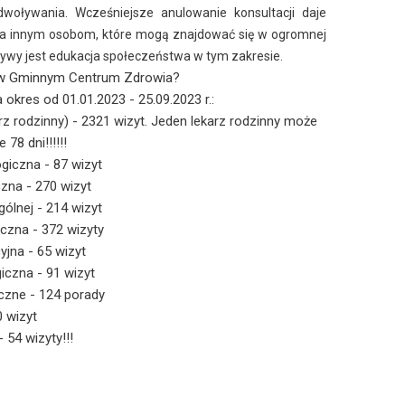
dwoływania. Wcześniejsze anulowanie konsultacji daje
ia innym osobom, które mogą znajdować się w ogromnej
atywy jest edukacja społeczeństwa w tym zakresie.
 w Gminnym Centrum Zdrowia?
okres od 01.01.2023 - 25.09.2023 r.:
z rodzinny) - 2321 wizyt. Jeden lekarz rodzinny może
78 dni!!!!!!
giczna - 87 wizyt
zna - 270 wizyt
gólnej - 214 wizyt
iczna - 372 wizyty
yjna - 65 wizyt
iczna - 91 wizyt
yczne - 124 porady
 wizyt
- 54 wizyty!!!