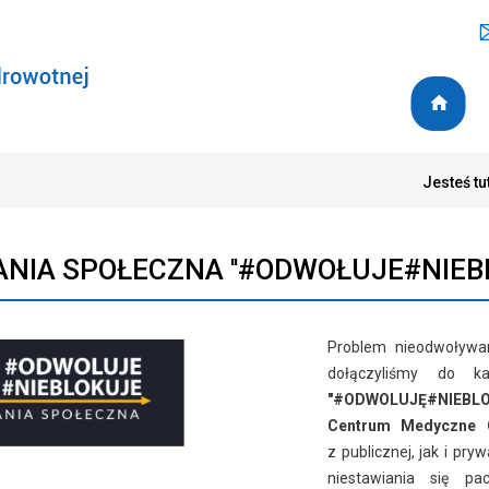
Jesteś tu
NIA SPOŁECZNA ''#ODWOŁUJE#NIEBL
Problem nieodwoływan
dołączyliśmy do ka
"
#ODWOLUJĘ#NIEBLOK
Centrum Medyczne
z publicznej, jak i pr
niestawiania się p