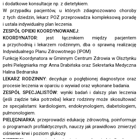
i dodatkowe konsultacje np. z dietetykiem.
W przypadku pacjentów, u których zdiagnozowano choroby
z tych dziedzin, lekarz POZ przeprowadza kompleksową poradę
i ustala indywidualny plan leczenia.
ZESPÓŁ OPIEKI KOORDYNOWANEJ:
KOORDYNATOR:
jest łącznikiem między pacjentem
a przychodnią i lekarzem rodzinnym, dba o sprawną realizację
Indywidualnego Planu Zdrowotnego (IPOM)
Funkcję Koordynatora w Gminnym Centrum Zdrowia w Olsztynku
pełni Pielęgniarka mgr Anna Drabińska oraz Sekretarka Medyczna
Halina Bednarska
LEKARZ RODZINNY:
decyduje o pogłębionej diagnostyce oraz
procesie leczenia w oparciu o wywiad oraz wykonane badania.
ZESPÓŁ SPECJALISTÓW:
wyniki badań i dalszy plan leczenia
(jeśli zajdzie taka potrzeba) lekarz rodzinny może skosultować
ze specjalistami: kardiologiem, endokrynologiem, diabetologiem,
pulmonologiem.
PIELĘGNIARKA
: przeprowadzi edukację zdrowotną, poinformuje
o programach profilaktycznych, nauczy jak prawidłowo zmierzyć
ciśnienie krwi i poziom glukozy.