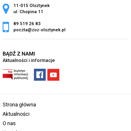
Adres pocztowy:
11-015 Olsztynek
ul. Chopina 11
89 519 26 83
poczta@zoz-olsztynek.pl
BĄDŹ Z NAMI
Aktualności i informacje
Strona główna
Aktualności
O nas