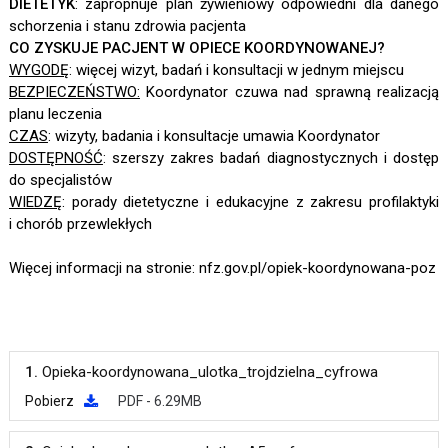
DIETETYK
: zapropnuje plan żywieniowy odpowiedni dla danego
schorzenia i stanu zdrowia pacjenta
CO ZYSKUJE PACJENT W OPIECE KOORDYNOWANEJ?
WYGODĘ
: więcej wizyt, badań i konsultacji w jednym miejscu
BEZPIECZEŃSTWO:
Koordynator czuwa nad sprawną realizacją
planu leczenia
CZAS
: wizyty, badania i konsultacje umawia Koordynator
DOSTĘPNOŚĆ
: szerszy zakres badań diagnostycznych i dostęp
do specjalistów
WIEDZĘ
: porady dietetyczne i edukacyjne z zakresu profilaktyki
i chorób przewlekłych
Więcej informacji na stronie: nfz.gov.pl/opiek-koordynowana-poz
1.
Opieka-koordynowana_ulotka_trojdzielna_cyfrowa
Pobierz
PDF - 6.29MB