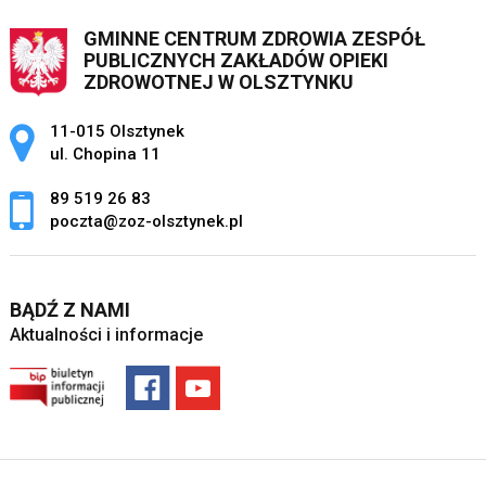
GMINNE CENTRUM ZDROWIA ZESPÓŁ
PUBLICZNYCH ZAKŁADÓW OPIEKI
ZDROWOTNEJ W OLSZTYNKU
Adres pocztowy:
11-015 Olsztynek
ul. Chopina 11
89 519 26 83
poczta@zoz-olsztynek.pl
BĄDŹ Z NAMI
Aktualności i informacje