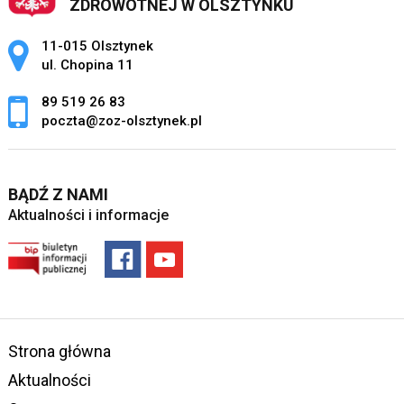
ZDROWOTNEJ W OLSZTYNKU
Adres pocztowy:
11-015 Olsztynek
ul. Chopina 11
89 519 26 83
poczta@zoz-olsztynek.pl
BĄDŹ Z NAMI
Aktualności i informacje
Strona główna
Aktualności