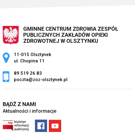
GMINNE CENTRUM ZDROWIA ZESPÓŁ
PUBLICZNYCH ZAKŁADÓW OPIEKI
ZDROWOTNEJ W OLSZTYNKU
Adres pocztowy:
11-015 Olsztynek
ul. Chopina 11
89 519 26 83
poczta@zoz-olsztynek.pl
BĄDŹ Z NAMI
Aktualności i informacje